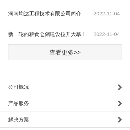
及粮库专用地上笼、仓房用门窗、挡粮门、视频
河南均达工程技术有限公司简介
2022-11-04
监控系统、粮仓专用空调设备、低温仓设计施工
等相关配套、浅圆仓全套机电设备专业安装（入
新一轮的粮食仓储建设拉开大幕！
2022-11-04
粮装置、通风、熏蒸）施工、食品加工行业涉及
产品的综合性技术、施工方案。同时在粮仓专用
查看更多>>
空调设备和低温仓建设施工方面有着超前的设计
理念、过硬的技术、优质的研发团队、超前多元
的施工整体方案解决等，纯自主研发。 智能
公司概况
技术再提升公司立足于高新技术研发平台，致力
于中国粮食仓储行业的整体解决方案，涉及粮食
产品服务
仓储行业和食品加工行业两大板块，几十种产
解决方案
品。粮库综合智能提升方面的智慧粮库，是指“可