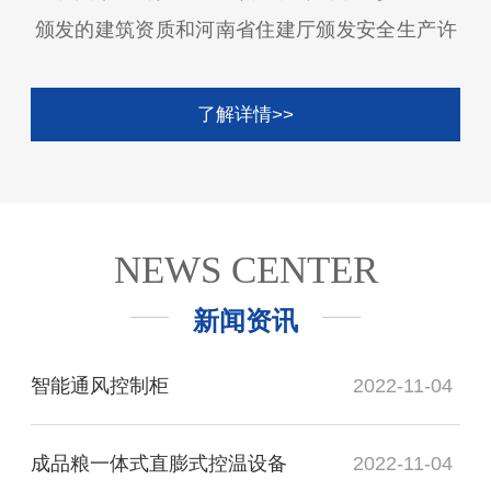
颁发的建筑资质和河南省住建厅颁发安全生产许
可证、具有3体系（“ISO9001质量管理体
系”、“ISO14001环境管理体系”、“OHSAS18001
了解详情>>
职业健康安全管理体系”）认证、知识产权管理认
证、软件企业和软件产品认证、粮仓空调、粮食
谷物冷却机、氮气气调系统、智能化仓储平台软
件产品获得中粮设计院国家认证中心的国家级检
NEWS CENTER
测认证，拥有专利7项（已授权）、软件著作权
新闻资讯
21项。 公司消化和吸收了国内外行业内最新
技术成果，相继开发出基于物联网的信息化粮库
智能通风控制柜
2022-11-04
系统、粮情测控系统、智能通风系统、环流熏蒸
系统、氮气气调系统、内环流控温系统、在线气
成品粮一体式直膨式控温设备
2022-11-04
体检测系统、多参数粮情系统、自动分拣系统以