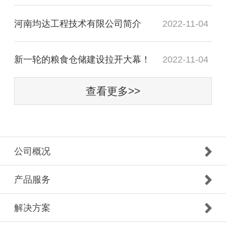
及粮库专用地上笼、仓房用门窗、挡粮门、视频
河南均达工程技术有限公司简介
2022-11-04
监控系统、粮仓专用空调设备、低温仓设计施工
等相关配套、浅圆仓全套机电设备专业安装（入
新一轮的粮食仓储建设拉开大幕！
2022-11-04
粮装置、通风、熏蒸）施工、食品加工行业涉及
产品的综合性技术、施工方案。同时在粮仓专用
查看更多>>
空调设备和低温仓建设施工方面有着超前的设计
理念、过硬的技术、优质的研发团队、超前多元
的施工整体方案解决等，纯自主研发。 智能
公司概况
技术再提升公司立足于高新技术研发平台，致力
于中国粮食仓储行业的整体解决方案，涉及粮食
产品服务
仓储行业和食品加工行业两大板块，几十种产
解决方案
品。粮库综合智能提升方面的智慧粮库，是指“可