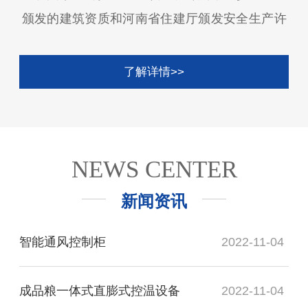
颁发的建筑资质和河南省住建厅颁发安全生产许
可证、具有3体系（“ISO9001质量管理体
系”、“ISO14001环境管理体系”、“OHSAS18001
了解详情>>
职业健康安全管理体系”）认证、知识产权管理认
证、软件企业和软件产品认证、粮仓空调、粮食
谷物冷却机、氮气气调系统、智能化仓储平台软
件产品获得中粮设计院国家认证中心的国家级检
NEWS CENTER
测认证，拥有专利7项（已授权）、软件著作权
新闻资讯
21项。 公司消化和吸收了国内外行业内最新
技术成果，相继开发出基于物联网的信息化粮库
智能通风控制柜
2022-11-04
系统、粮情测控系统、智能通风系统、环流熏蒸
系统、氮气气调系统、内环流控温系统、在线气
成品粮一体式直膨式控温设备
2022-11-04
体检测系统、多参数粮情系统、自动分拣系统以